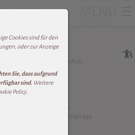
ge Cookies sind für den
lungen, oder zur Anzeige
esetz barrierefrei zugänglich zu
hten Sie, dass aufgrund
rfügbar sind.
Weitere
rungen
kie Policy.
der Konformitätsstufe AA der
en Europäischen Standard EN 301 549