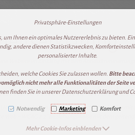
Privatsphäre-Einstellungen
iheitserklärung
ringen [AK + 1]
2]
 um Ihnen ein optimales Nutzererlebnis zu bieten. Eini
ndig, andere dienen Statistikzwecken, Komforteinstel
personalisierter Inhalte.
ine Website im Einklang mit dem Antidiskriminierungsg
cheiden, welche Cookies Sie zulassen wollen.
Bitte beac
omöglich nicht mehr alle Funktionalitäten der Seite ve
barkeit mit den Anforde
nen finden Sie in unserer Datenschutzerklärung und Coo
 Unvereinbarkeiten und Ausnahmen nur teilweise mit 
Notwendig
Marketing
Komfort
alte Web – WCAG 2.2" beziehungsweise mit dem geltend
Mehr Cookie-Infos einblenden