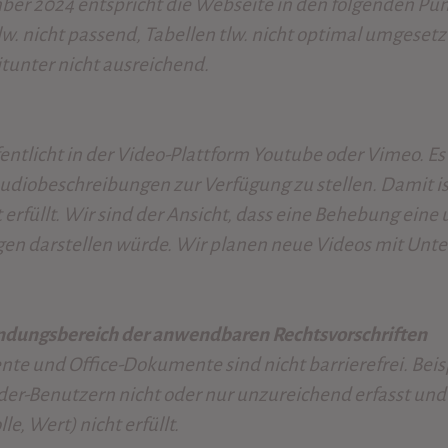
ber 2024 entspricht die Webseite in den folgenden P
lw. nicht passend, Tabellen tlw. nicht optimal umgese
tunter nicht ausreichend.
ntlicht in der Video-Plattform Youtube oder Vimeo. Es i
Audiobeschreibungen zur Verfügung zu stellen. Damit i
 erfüllt. Wir sind der Ansicht, dass eine Behebung ein
en darstellen würde. Wir planen neue Videos mit Untert
wendungsbereich der anwendbaren Rechtsvorschriften
te und Office-Dokumente sind nicht barrierefrei. Bei
ader-Benutzern nicht oder nur unzureichend erfasst un
e, Wert) nicht erfüllt.