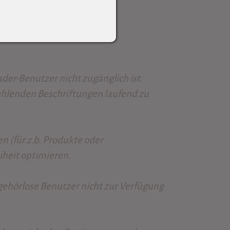
ader-Benutzer nicht zugänglich ist.
 fehlenden Beschriftungen laufend zu
 (für.z.b. Produkte oder
iheit optimieren.
 gehörlose Benutzer nicht zur Verfügung