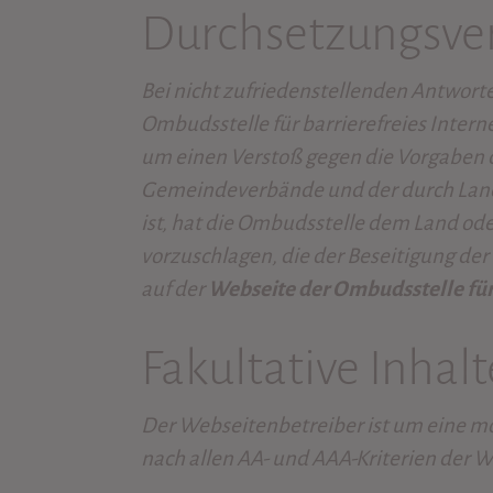
Durchsetzungsve
Bei nicht zufriedenstellenden Antwort
Ombudsstelle für barrierefreies Inte
um einen Verstoß gegen die Vorgaben 
Gemeindeverbände und der durch Lande
ist, hat die Ombudsstelle dem Land 
vorzuschlagen, die der Beseitigung d
auf der
Webseite der Ombudsstelle für
exter
Fakultative Inhalt
Der Webseitenbetreiber ist um eine mö
nach allen AA- und AAA-Kriterien der W