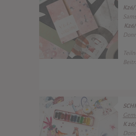
K26/
Samst
K26
Donne
Teil
Beitr
SCHR
Gemei
K 26
Donne