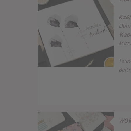
K 26
Donne
K 26
Mittw
Teiln
Beitr
WOR