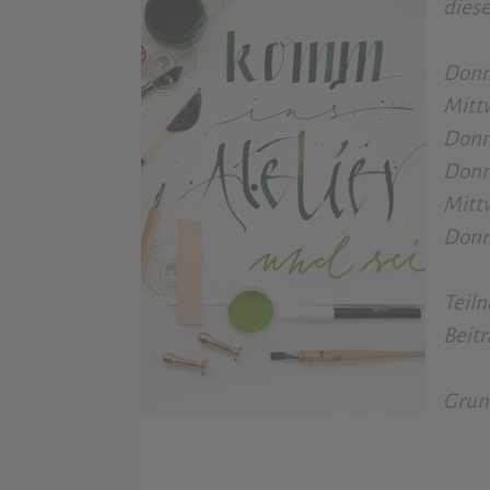
dies
Donne
Mittw
Donne
Donne
Mittw
Donne
Teil
Beit
Grund