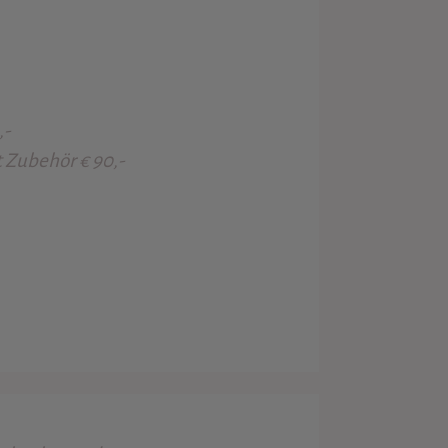
,-
t Zubehör € 90,-