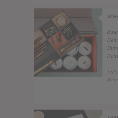
SCH
K 26
Freit
Samst
Freit
Teiln
Beitr
TRA