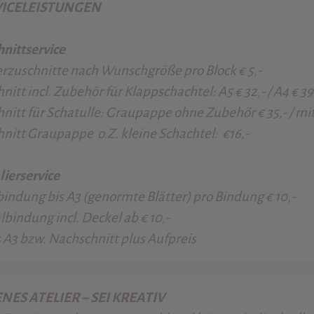
VICELEISTUNGEN
nittservice
rzuschnitte nach Wunschgröße pro Block € 5,-
nitt incl. Zubehör für Klappschachtel: A5 € 32,- / A4 € 39
nitt für Schatulle: Graupappe ohne Zubehör € 35,- / mi
nitt Graupappe o.Z. kleine Schachtel: €16,-
lierservice
enormte Blätter) pro Bindung € 10,-
. Deckel ab € 10,-
hschnitt plus Aufpreis
NES ATELIER – SEI KREATIV