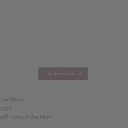
Mehr erfahren
arellkurs
rafin
hl – einzeln buchbar