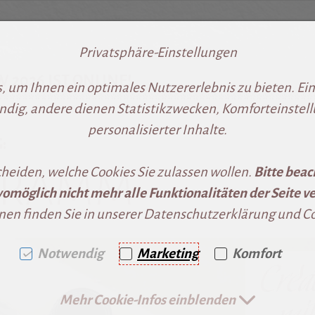
Privatsphäre-Einstellungen
2026 IST ONLINE!
ringen [AK + 1]
2]
 um Ihnen ein optimales Nutzererlebnis zu bieten. Eini
**************************************************
ndig, andere dienen Statistikzwecken, Komforteinstel
personalisierter Inhalte.
:
GRAMM
cheiden, welche Cookies Sie zulassen wollen.
Bitte beac
omöglich nicht mehr alle Funktionalitäten der Seite ve
nen finden Sie in unserer Datenschutzerklärung und Coo
Notwendig
Marketing
Komfort
Mehr Cookie-Infos einblenden