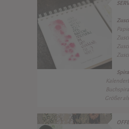
SER
Zusch
Papie
Zusch
Zusch
Zusch
Spira
Kalenderbindung bis A3 (g
Buchspiralbindung incl
Größer als A3 bzw. Nac
OFFE