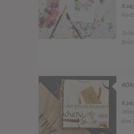
K 26
Freit
Teil
Beitr
RÖM
K 26
Mitt
drei 