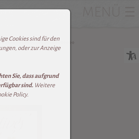
ge Cookies sind für den
***************************
lungen, oder zur Anzeige
hten Sie, dass aufgrund
rfügbar sind.
Weitere
kie Policy.