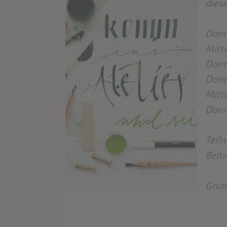
dies
Donne
Mittw
Donne
Donne
Mittw
Donne
Teil
Beit
Grund