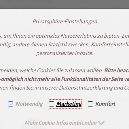
Privatsphäre-Einstellungen
2026 IST ONLINE!
ringen [AK + 1]
2]
 um Ihnen ein optimales Nutzererlebnis zu bieten. Eini
**************************************************
ndig, andere dienen Statistikzwecken, Komforteinstel
personalisierter Inhalte.
:
GRAMM
cheiden, welche Cookies Sie zulassen wollen.
Bitte beac
omöglich nicht mehr alle Funktionalitäten der Seite ve
nen finden Sie in unserer Datenschutzerklärung und Coo
Notwendig
Marketing
Komfort
Mehr Cookie-Infos einblenden