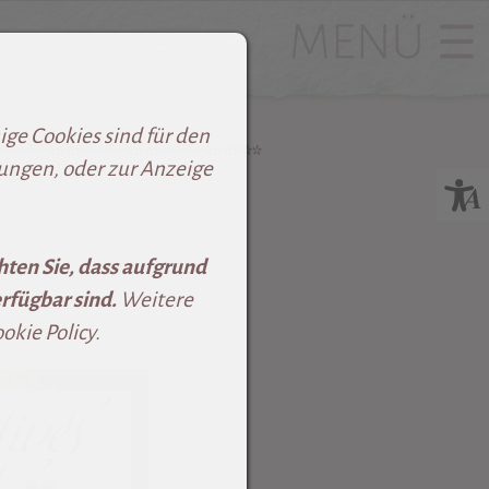
ge Cookies sind für den
***************************
lungen, oder zur Anzeige
hten Sie, dass aufgrund
rfügbar sind.
Weitere
kie Policy.