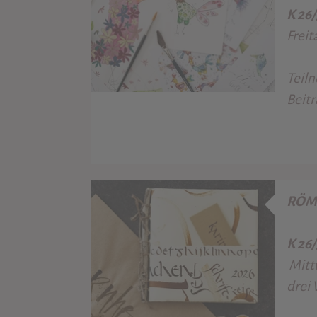
K 26
Freit
Teil
Beitr
RÖM
K 26
Mitt
drei 