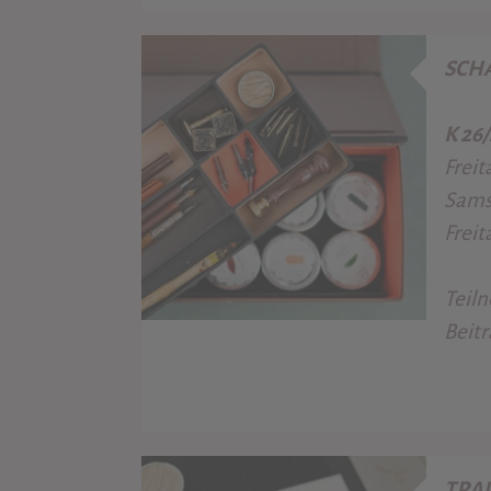
SCH
K 26
Freit
Samst
Freit
Teiln
Beitr
TRA