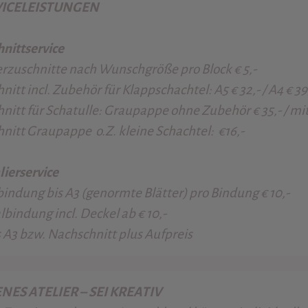
VICELEISTUNGEN
nittservice
rzuschnitte nach Wunschgröße pro Block € 5,-
nitt incl. Zubehör für Klappschachtel: A5 € 32,- / A4 € 39
nitt für Schatulle: Graupappe ohne Zubehör € 35,- / mi
nitt Graupappe o.Z. kleine Schachtel: €16,-
lierservice
enormte Blätter) pro Bindung € 10,-
. Deckel ab € 10,-
hschnitt plus Aufpreis
NES ATELIER – SEI KREATIV