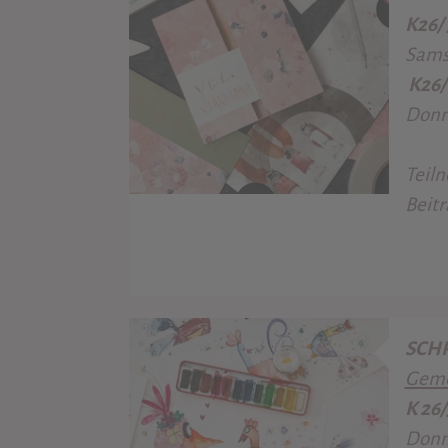
K26/
Samst
K26
Donne
Teil
Beitr
SCHR
Gemei
K 26
Donne