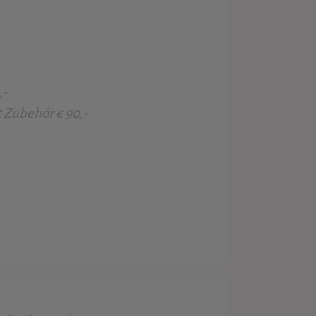
,-
t Zubehör € 90,-