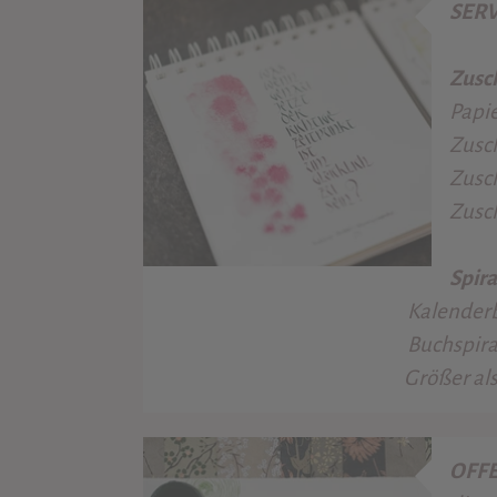
SER
Zusch
Papie
Zusch
Zusch
Zusch
Spira
Kalenderbindung bis A3 (g
Buchspiralbindung incl
Größer als A3 bzw. Nac
OFFE