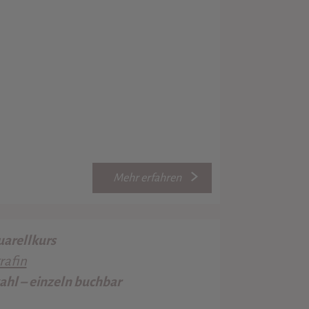
Mehr erfahren
arellkurs
rafin
hl – einzeln buchbar