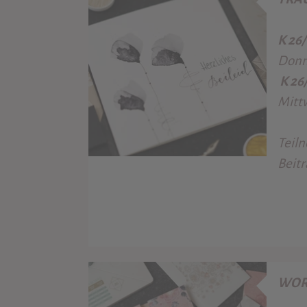
K 26
Donne
K 26
Mittw
Teiln
Beitr
WOR